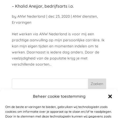
– Khalid Anejjar, bedrijfsarts i.o.
by
ANW Nederland
|
dec 23, 2020
|
ANW diensten
,
Ervaringen
Het werken via ANW Nederland is voor mij een
prachtige aanvulling op mijn persoonlijke carrière. Ik
kan mijn eigen tijden en momenten indelen om te
werken. Daarnaast is iedere dag anders. Door de
veelzijdigheid van de populatie krijg je met
verschillende soorten...
Beheer cookie toestemming
Recente berichten
Om de beste ervaringen te bieden, gebruiken wij technologieën zoals
Flexibiliteit, leerzaam en autonomie: precies wat ik
cookies om informatie over je apparaat op te slaan en/of te raadplegen.
zocht
4 januari 2026
Door in te stemmen met deze technologieën kunnen wij gegevens zoals