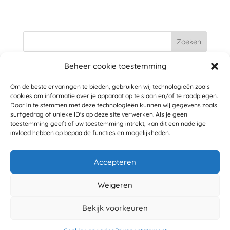
Beheer cookie toestemming
Recente berichten
Om de beste ervaringen te bieden, gebruiken wij technologieën zoals
Flexibiliteit, leerzaam en autonomie: precies wat ik
cookies om informatie over je apparaat op te slaan en/of te raadplegen.
zocht
4 januari 2026
Door in te stemmen met deze technologieën kunnen wij gegevens zoals
Flexibele bijbaan ouderenzorg naast PhD
14
surfgedrag of unieke ID's op deze site verwerken. Als je geen
toestemming geeft of uw toestemming intrekt, kan dit een nadelige
november 2025
invloed hebben op bepaalde functies en mogelijkheden.
ANW Ouderenzorg biedt praktijkgericht onderwijs
voor artsen
9 april 2025
Accepteren
ANW Nederland weer aanwezig op het Verenso
Voorjaarscongres 2026
9 april 2025
Weigeren
Specialist Ouderengeneeskunde als ondersteuning in
Bekijk voorkeuren
de wijk
9 april 2025