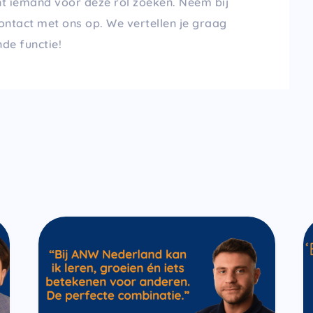
t iemand voor deze rol zoeken. Neem bij
ontact met ons op. We vertellen je graag
de functie!