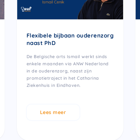
Flexibele bijbaan ouderenzorg
naast PhD
De Belgische arts Ismail werkt sinds
enkele maanden via ANW Nederland
in de ouderenzorg, naast zijn
promotietraject in het Catharina
Ziekenhuis in Eindhoven.
Lees meer