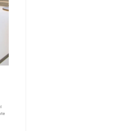
l
pte